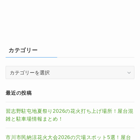
カテゴリー
カ
テ
ゴ
リ
最近の投稿
ー
習志野駐屯地夏祭り2026の花火打ち上げ場所！屋台混
雑と駐車場情報まとめ！
市川市民納涼花火大会2026の穴場スポット5選！屋台