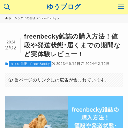
ゆうブログ
ホーム
タイの俳優
FreenBecky
freenbecky雑誌の購入方法！値
2024
段や発送状態･届くまでの期間な
2/02
ど実体験レビュー！
2023年6月5日
2024年2月2日
タイの俳優
FreenBecky
当ページのリンクには広告が含まれています。