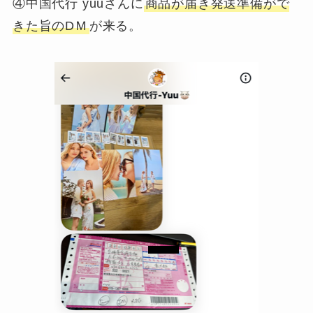
④中国代行 yuuさんに
商品が届き発送準備がで
きた旨のDＭ
が来る。