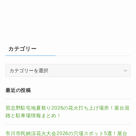
カテゴリー
カ
テ
ゴ
リ
最近の投稿
ー
習志野駐屯地夏祭り2026の花火打ち上げ場所！屋台混
雑と駐車場情報まとめ！
市川市民納涼花火大会2026の穴場スポット5選！屋台