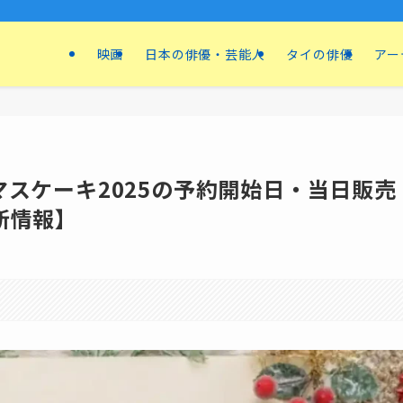
映画
日本の俳優・芸能人
タイの俳優
アー
スケーキ2025の予約開始日・当日販売
新情報】