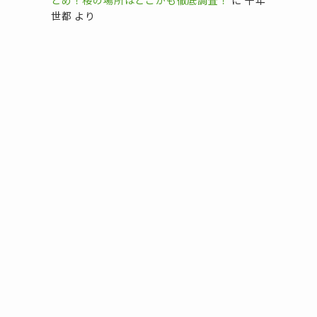
とめ！桜の場所はどこかも徹底調査！
に
千年
世都
より