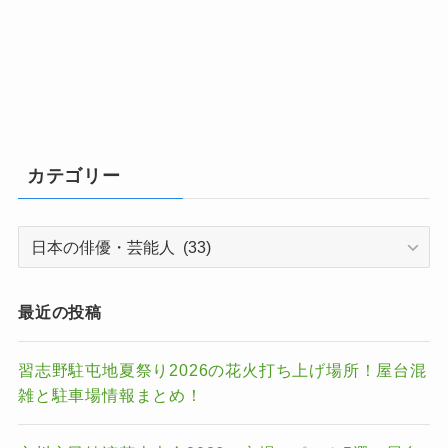
カテゴリー
カ
テ
ゴ
リ
最近の投稿
ー
習志野駐屯地夏祭り2026の花火打ち上げ場所！屋台混
雑と駐車場情報まとめ！