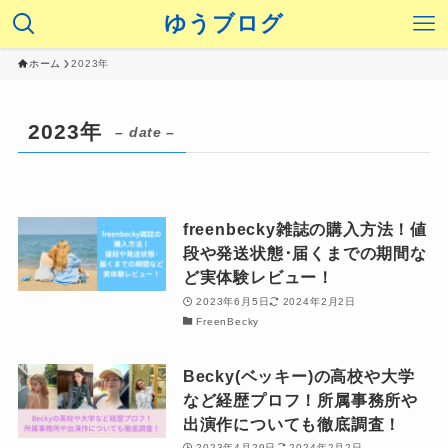
ゆうブログ
ホーム
2023年
2023年
– date –
freenbecky雑誌の購入方法！値
段や発送状態･届くまでの期間な
ど実体験レビュー！
2023年6月5日
2024年2月2日
FreenBecky
Becky(ベッキー)の高校や大学
など経歴プロフ！所属事務所や
出演作についても徹底調査！
2023年4月29日
2024年2月2日