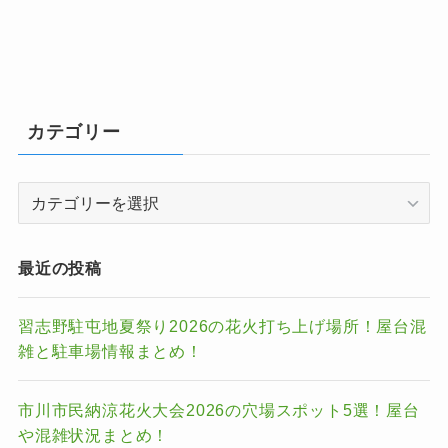
カテゴリー
カ
テ
ゴ
リ
最近の投稿
ー
習志野駐屯地夏祭り2026の花火打ち上げ場所！屋台混
雑と駐車場情報まとめ！
市川市民納涼花火大会2026の穴場スポット5選！屋台
や混雑状況まとめ！