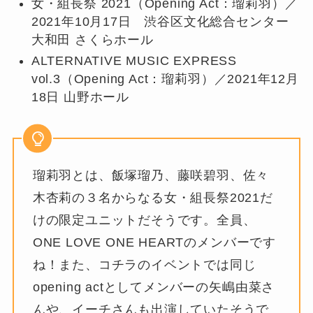
女・組長祭 2021（Opening Act：瑠莉羽）／
2021年10月17日 渋谷区文化総合センター
大和田 さくらホール
ALTERNATIVE MUSIC EXPRESS
vol.3（Opening Act：瑠莉羽）／2021年12月
18日 山野ホール
瑠莉羽とは、飯塚瑠乃、藤咲碧羽、佐々
木杏莉の３名からなる女・組長祭2021だ
けの限定ユニットだそうです。全員、
ONE LOVE ONE HEARTのメンバーです
ね！また、コチラのイベントでは同じ
opening actとしてメンバーの矢嶋由菜さ
んや、イーチさんも出演していたそうで