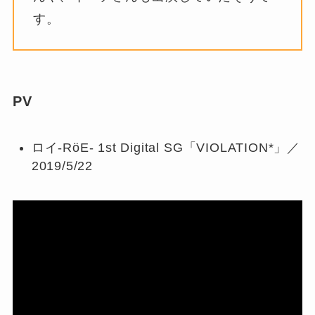
す。
PV
ロイ-RöE- 1st Digital SG「VIOLATION*」／
2019/5/22