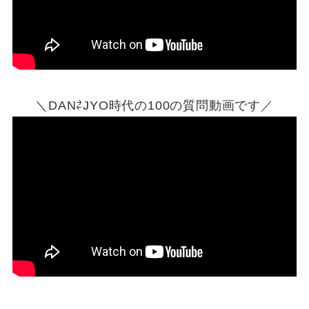
＼DAN⇄JYO時代の100の質問動画です／