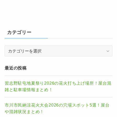
カテゴリー
カ
テ
ゴ
リ
最近の投稿
ー
習志野駐屯地夏祭り2026の花火打ち上げ場所！屋台混
雑と駐車場情報まとめ！
市川市民納涼花火大会2026の穴場スポット5選！屋台
や混雑状況まとめ！