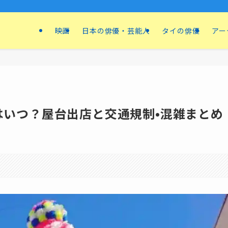
映画
日本の俳優・芸能人
タイの俳優
アー
程はいつ？屋台出店と交通規制•混雑まとめ