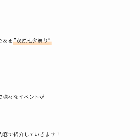
である
”茂原七夕祭り”
で様々なイベントが
内容で紹介していきます！