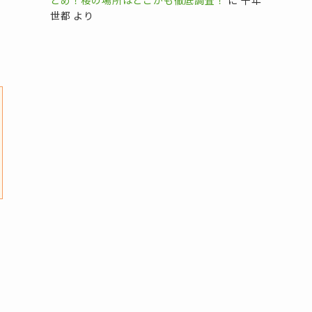
とめ！桜の場所はどこかも徹底調査！
に
千年
世都
より