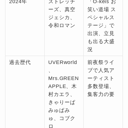
2024年
ストレッチ
「O‑keis お
ーズ、真空
笑い道場 ス
ジェシカ、
ペシャルス
令和ロマン
テージ」で
出演、立見
も出る大盛
況
過去歴代
UVERworld
前夜祭ライ
、
ブで人気ア
Mrs.GREEN
ーティスト
APPLE、木
多数登場、
村カエラ、
集客力の要
きゃりーぱ
みゅぱみ
ゅ、コブク
ロ