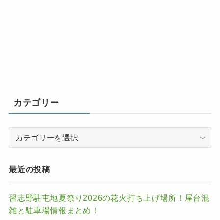
カテゴリー
カ
テ
ゴ
リ
最近の投稿
ー
習志野駐屯地夏祭り2026の花火打ち上げ場所！屋台混
雑と駐車場情報まとめ！