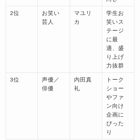
2位
お笑い
マユリ
学生お
芸人
カ
笑いス
テージ
に最
適、盛
り上げ
力抜群
3位
声優／
内田真
トーク
俳優
礼
ショー
やファ
ン向け
企画に
ぴった
り