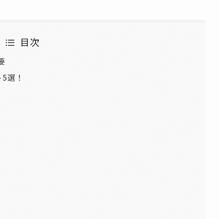
目次
要
5選！