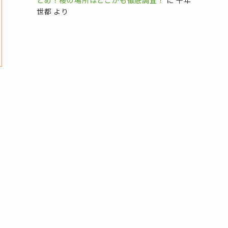
とめ！桜の場所はどこかも徹底調査！
に
千年
世都
より