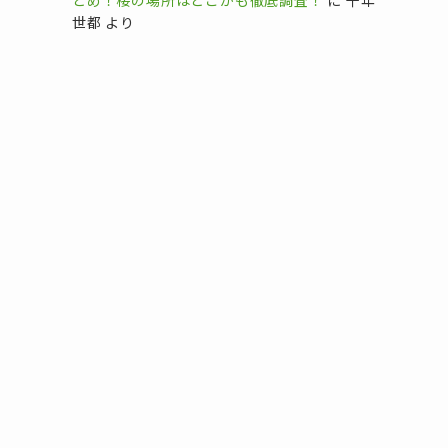
とめ！桜の場所はどこかも徹底調査！
に
千年
世都
より