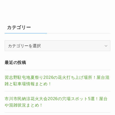
カテゴリー
カ
テ
ゴ
リ
最近の投稿
ー
習志野駐屯地夏祭り2026の花火打ち上げ場所！屋台混
雑と駐車場情報まとめ！
市川市民納涼花火大会2026の穴場スポット5選！屋台
や混雑状況まとめ！