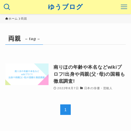
ゆうブログ
ホーム
両親
両親
– tag –
南りほの年齢や本名などwikiプ
ロフ!出身や両親(父･母)の国籍も
徹底調査!
2022年8月7日
日本の俳優・芸能人
1