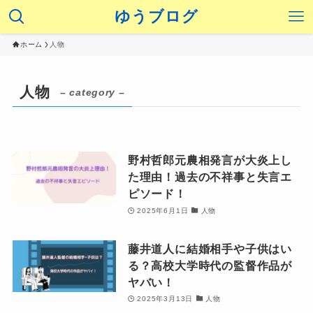
ゆうブログ
ホーム
人物
人物
– category –
野村哲郎元農相発言が大炎上し
た理由！過去の不祥事と失言エ
ピソード！
2025年6月1日
人物
藤井道人に結婚相手や子供はい
る？高校大学時代の監督作品が
ヤバい！
2025年3月13日
人物